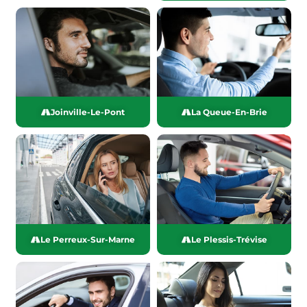
Joinville-Le-Pont
La Queue-En-Brie
Le Perreux-Sur-Marne
Le Plessis-Trévise